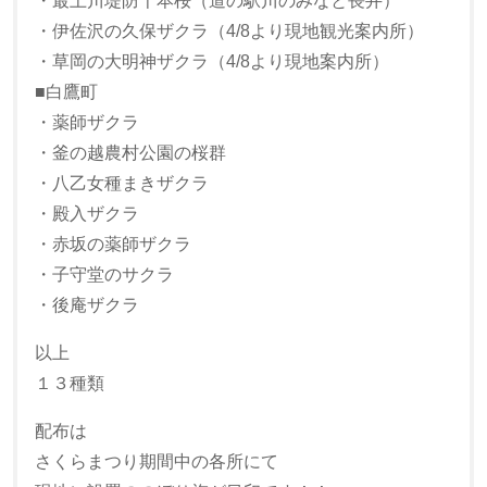
・最上川堤防千本桜（道の駅川のみなと長井）
・伊佐沢の久保ザクラ（4/8より現地観光案内所）
・草岡の大明神ザクラ（4/8より現地案内所）
■白鷹町
・薬師ザクラ
・釜の越農村公園の桜群
・八乙女種まきザクラ
・殿入ザクラ
・赤坂の薬師ザクラ
・子守堂のサクラ
・後庵ザクラ
以上
１３種類
配布は
さくらまつり期間中の各所にて